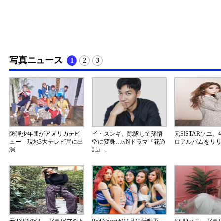
写真ニュース
1
2
3
防弾少年団がアメリカデビ
イ・スンギ、除隊して孫悟
元SISTARソユ、
ュー 現地3大テレビ局に出
空に変身…tvNドラマ『花遊
ロアルバムをリ
演
記』..