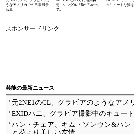
元2NE1のCL、グラビアのよ
Red Velvetが11月に活動再
EXIDハニ、グ
うなアメリカでの日常風景
開、シングル『Red Flavor』
のキュートな姿
写真
で..
スポンサードリンク
芸能の最新ニュース
元2NE1のCL、グラビアのようなア
EXIDハニ、グラビア撮影中のキュー
ハン・チェア、キム・ソンウン&ハン
と花より美しい友情