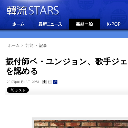
ホーム
>
芸能
>
記事
振付師ペ・ユンジョン、歌手ジェ
を認める
2017年01月13日 20:51