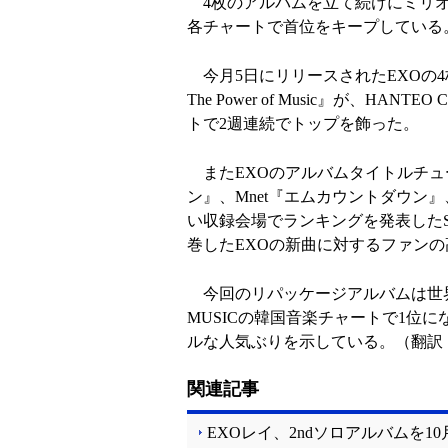
4枚のアルバムを立て続けにミリ
各チャートで首位をキープしている
今月5日にリリースされたEXOの4枚
The Power of Music』が、HA
トで2週連続でトップを飾った。
またEXOのアルバムタイトルチューン
ン』、Mnet『エムカウントダウン
い収録会場でランキングを発表したS
巻したEXOの新曲に対するファン
今回のリパッケージアルバムは世界38
MUSICの韓国音楽チャートで1位
ルな人気ぶりを示している。（翻訳
関連記事
EXOレイ、2ndソロアルバムを1