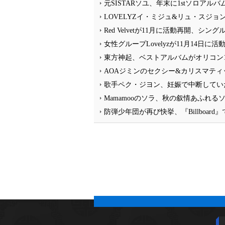
元SISTARソユ、年末に1stソロアル
LOVELYZイ・ミジュ&リュ・スジョ
Red Velvetが11月に活動再開、シング
女性グループLovelyzが11月14日に
東方神起、ベストアルバムがオリコン
AOAジミンのセクシー&カリスマテ
歌手ペク・ジヨン、妊娠で中断してい
Mamamooのソラ、秋の叙情あふれ
防弾少年団が再び快挙、『Billboa