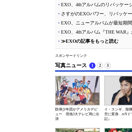
EXO、4thアルバムのリパッケ
さすがのEXOパワー、リパッケ
EXO、ニューアルバムが最短期
EXO、4thアルバム『THE WAR』がUn
≫EXOの記事をもっと読む
スポンサードリンク
写真ニュース
1
2
3
防弾少年団がアメリカデビ
イ・スンギ、除
ュー 現地3大テレビ局に出
空に変身…tvN
演
記』..