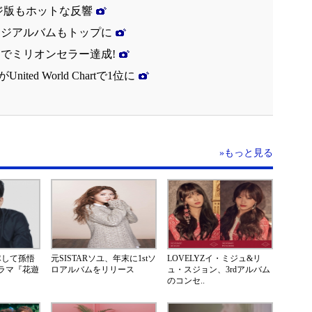
ージ版もホットな反響
ージアルバムもトップに
間でミリオンセラー達成!
ited World Chartで1位に
»もっと見る
隊して孫悟
元SISTARソユ、年末に1stソ
LOVELYZイ・ミジュ&リ
ドラマ『花遊
ロアルバムをリリース
ュ・スジョン、3rdアルバム
のコンセ..