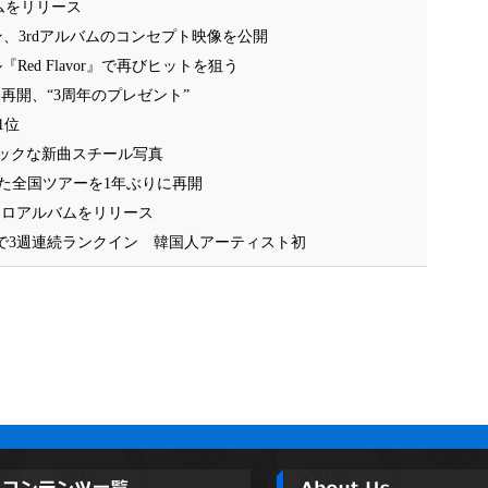
バムをリリース
ン、3rdアルバムのコンセプト映像を公開
ル『Red Flavor』で再びヒットを狙う
活動再開、“3周年のプレゼント”
1位
ィックな新曲スチール写真
た全国ツアーを1年ぶりに再開
るソロアルバムをリリース
rd』で3週連続ランクイン 韓国人アーティスト初