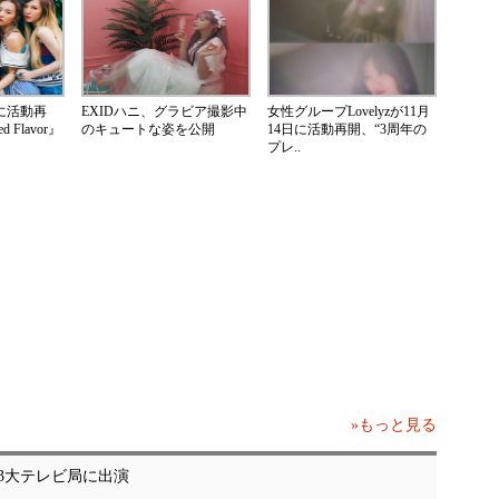
1月に活動再
EXIDハニ、グラビア撮影中
女性グループLovelyzが11月
Flavor』
のキュートな姿を公開
14日に活動再開、“3周年の
プレ..
»もっと見る
3大テレビ局に出演