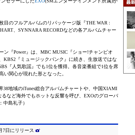
オンセラーにした
EXO
(SMエンターテインメント所属)が
。
目のフルアルバムのリパッケージ版『THE WAR :
NTEO CHART、SYNNARA RECORDなどの各アルバムチャー
『Power』は、MBC MUSIC『ショー!チャンピオ
』、KBS2『ミュージックバンク』に続き、生放送ではな
BS『人気歌謡』でも1位を獲得。各音楽番組で1位を席
の高い関心が現れた形となった。
地域のiTunes総合アルバムチャートや、中国XIAMI
になるなど海外でもホットな反響を呼び、EXOのグローバ
：中島礼子）
0月7日にリリース