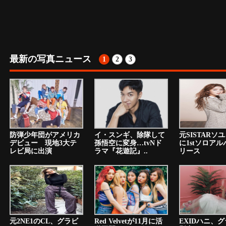
最新の写真ニュース
1
2
3
防弾少年団がアメリカ
イ・スンギ、除隊して
元SISTARソ
デビュー 現地3大テ
孫悟空に変身…tvNド
に1stソロア
レビ局に出演
ラマ『花遊記』..
リース
元2NE1のCL、グラビ
Red Velvetが11月に活
EXIDハニ、