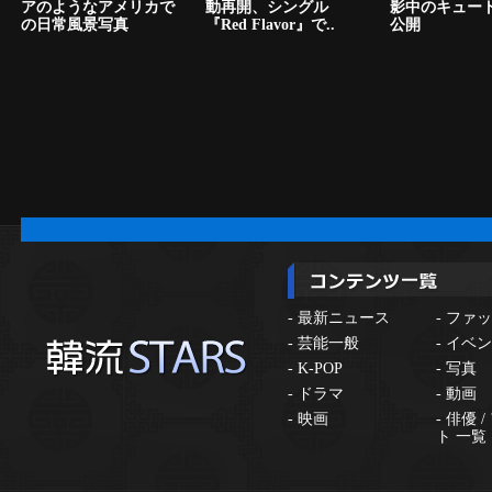
アのようなアメリカで
動再開、シングル
影中のキュー
の日常風景写真
『Red Flavor』で..
公開
-
最新ニュース
-
ファッ
-
芸能一般
-
イベン
-
K-POP
-
写真
-
ドラマ
-
動画
-
映画
-
俳優 
ト 一覧