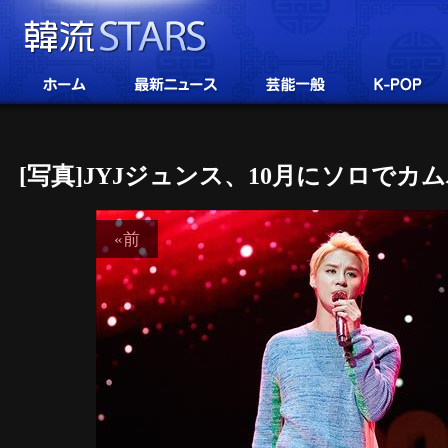
[写真]JYJジュンス、10月にソロでカ
«前